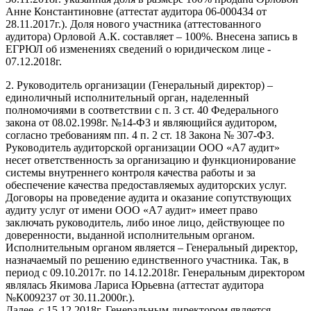
Анне Константиновне (аттестат аудитора 06-000434 от
28.11.2017г.). Доля нового участника (аттестованного
аудитора) Орловой А.К. составляет – 100%. Внесена запись в
ЕГРЮЛ об изменениях сведений о юридическом лице -
07.12.2018г.
2. Руководитель организации (Генеральный директор) –
единоличный исполнительный орган, наделенный
полномочиями в соответствии с п. 3 ст. 40 Федерального
закона от 08.02.1998г. №14-ФЗ и являющийся аудитором,
согласно требованиям пп. 4 п. 2 ст. 18 Закона № 307-ФЗ.
Руководитель аудиторской организации ООО «А7 аудит»
несет ответственность за организацию и функционирование
системы внутреннего контроля качества работы и за
обеспечение качества предоставляемых аудиторских услуг.
Договоры на проведение аудита и оказание сопутствующих
аудиту услуг от имени ООО «А7 аудит» имеет право
заключать руководитель, либо иное лицо, действующее по
доверенности, выданной исполнительным органом.
Исполнительным органом является – Генеральный директор,
назначаемый по решению единственного участника. Так, в
период с 09.10.2017г. по 14.12.2018г. Генеральным директором
являлась Якимова Лариса Юрьевна (аттестат аудитора
№К009237 от 30.11.2000г.).
Далее, с 15.12.2018г. Генеральным директором является –